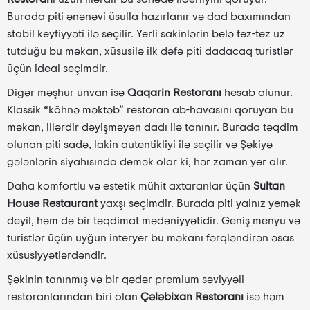
Burada piti ənənəvi üsulla hazırlanır və dad baxımından
stabil keyfiyyəti ilə seçilir. Yerli sakinlərin belə tez-tez üz
tutduğu bu məkan, xüsusilə ilk dəfə piti dadacaq turistlər
üçün ideal seçimdir.
Digər məşhur ünvan isə
Qaqarin Restoranı
hesab olunur.
Klassik “köhnə məktəb” restoran ab-havasını qoruyan bu
məkan, illərdir dəyişməyən dadı ilə tanınır. Burada təqdim
olunan piti sadə, lakin autentikliyi ilə seçilir və Şəkiyə
gələnlərin siyahısında demək olar ki, hər zaman yer alır.
Daha komfortlu və estetik mühit axtaranlar üçün
Sultan
House Restaurant
yaxşı seçimdir. Burada piti yalnız yemək
deyil, həm də bir təqdimat mədəniyyətidir. Geniş menyu və
turistlər üçün uyğun interyer bu məkanı fərqləndirən əsas
xüsusiyyətlərdəndir.
Şəkinin tanınmış və bir qədər premium səviyyəli
restoranlarından biri olan
Çələbixan Restoranı
isə həm