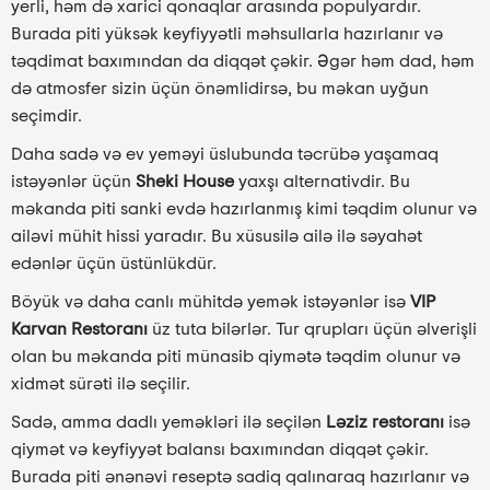
yerli, həm də xarici qonaqlar arasında populyardır.
Burada piti yüksək keyfiyyətli məhsullarla hazırlanır və
təqdimat baxımından da diqqət çəkir. Əgər həm dad, həm
də atmosfer sizin üçün önəmlidirsə, bu məkan uyğun
seçimdir.
Daha sadə və ev yeməyi üslubunda təcrübə yaşamaq
istəyənlər üçün
Sheki House
yaxşı alternativdir. Bu
məkanda piti sanki evdə hazırlanmış kimi təqdim olunur və
ailəvi mühit hissi yaradır. Bu xüsusilə ailə ilə səyahət
edənlər üçün üstünlükdür.
Böyük və daha canlı mühitdə yemək istəyənlər isə
VIP
Karvan Restoranı
üz tuta bilərlər. Tur qrupları üçün əlverişli
olan bu məkanda piti münasib qiymətə təqdim olunur və
xidmət sürəti ilə seçilir.
Sadə, amma dadlı yeməkləri ilə seçilən
Ləziz restoranı
isə
qiymət və keyfiyyət balansı baxımından diqqət çəkir.
Burada piti ənənəvi reseptə sadiq qalınaraq hazırlanır və