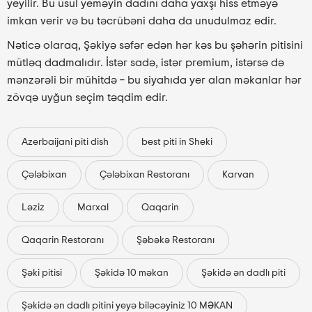
yeyilir. Bu üsul yeməyin dadını daha yaxşı hiss etməyə
imkan verir və bu təcrübəni daha da unudulmaz edir.
Nəticə olaraq, Şəkiyə səfər edən hər kəs bu şəhərin pitisini
mütləq dadmalıdır. İstər sadə, istər premium, istərsə də
mənzərəli bir mühitdə – bu siyahıda yer alan məkanlar hər
zövqə uyğun seçim təqdim edir.
Azerbaijani piti dish
best piti in Sheki
Çələbixan
Çələbixan Restoranı
Karvan
Ləziz
Marxal
Qaqarin
Qaqarin Restoranı
Şəbəkə Restoranı
Şəki pitisi
Şəkidə 10 məkan
Şəkidə ən dadlı piti
Şəkidə ən dadlı pitini yeyə biləcəyiniz 10 MƏKAN