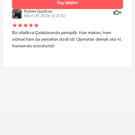
Rəy bildirin
Rahim Gadirov
0
Mart 29, 2026 at 21:23
Biz ailəlikcə Çələbixanda yemişdik. Hən məkan, həm
xidmət həm də yeməklər dadlı idi. Qiymətlər demək olar ki,
hamısında standartdır
Haqqımızda
Ən çox verilən suallar