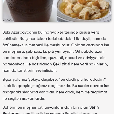
Şəki
Azərbaycanın kulinariya xəritəsində xüsusi yerə
sahibdir. Bu şəhər təkcə tarixi abidələri ilə deyil, həm də
özünəməxsus mətbəxi ilə məşhurdur. Onların arasında isə
ən məşhuru, şübhəsiz ki, piti yeməyidir. Gil qabda uzun
saatlar ərzində bişirilən, quzu əti, noxud və ədviyyələrin
harmoniyası ilə hazırlanan
Şəki pitisi
həm yerli sakinlərin,
həm də turistlərin sevimlisidir.
Əgər yolunuz Şəkiyə düşübsə, “ən dadlı piti haradadır?”
sualı ilə qarşılaşmağınız qaçılmazdır. Bu sualın cavabı isə
aşağıdakı siyahıda yer alan, həm dadı, həm də təqdimatı
ilə seçilən məkanlardır.
Şəhərin ən məşhur piti ünvanlarından biri olan
Sərin
Restoran
ı uzun illərdir bu sahədə liderliyini qoruyur.