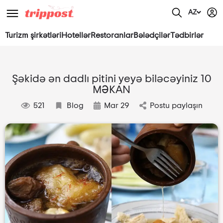
AZ
Turizm şirkətləri
Hotellər
Restoranlar
Bələdçilər
Tədbirlər
Şəkidə ən dadlı pitini yeyə biləcəyiniz 10
MƏKAN
521
Blog
Mar 29
Postu paylaşın