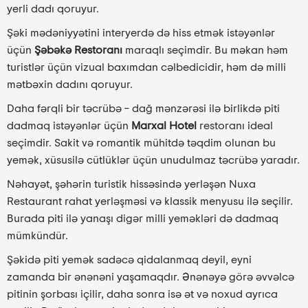
yerli dadı qoruyur.
Şəki mədəniyyətini interyerdə də hiss etmək istəyənlər
üçün
Şəbəkə Restoranı
maraqlı seçimdir. Bu məkan həm
turistlər üçün vizual baxımdan cəlbedicidir, həm də milli
mətbəxin dadını qoruyur.
Daha fərqli bir təcrübə – dağ mənzərəsi ilə birlikdə piti
dadmaq istəyənlər üçün
Marxal Hotel
restoranı ideal
seçimdir. Sakit və romantik mühitdə təqdim olunan bu
yemək, xüsusilə cütlüklər üçün unudulmaz təcrübə yaradır.
Nəhayət, şəhərin turistik hissəsində yerləşən Nuxa
Restaurant rahat yerləşməsi və klassik menyusu ilə seçilir.
Burada piti ilə yanaşı digər milli yeməkləri də dadmaq
mümkündür.
Şəkidə piti yemək sadəcə qidalanmaq deyil, eyni
zamanda bir ənənəni yaşamaqdır. Ənənəyə görə əvvəlcə
pitinin şorbası içilir, daha sonra isə ət və noxud ayrıca