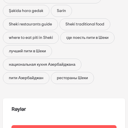
Şəkidə hara gedək
Sərin
Sheki restaurants guide
Sheki traditional food
where to eat piti in Sheki
где поесть пити в Шеки
лучший пити в Шеки
национальная кухня Азербайджана
пити Азербайджан
рестораны Шеки
Rəylər