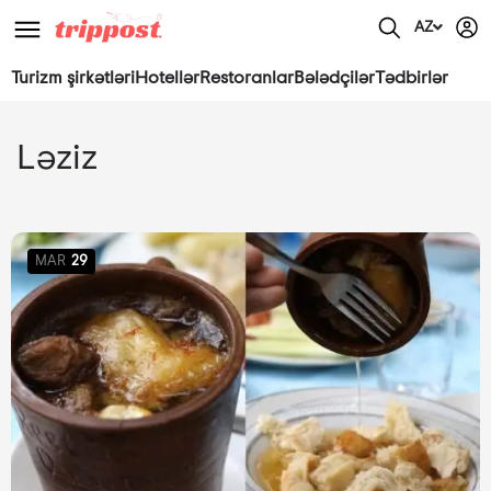
AZ
Turizm şirkətləri
Hotellər
Restoranlar
Bələdçilər
Tədbirlər
Ləziz
MAR
29