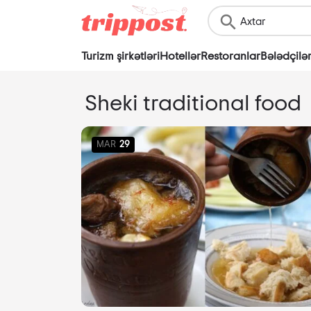
Turizm şirkətləri
Hotellər
Restoranlar
Bələdçilə
Sheki traditional food
MAR
29