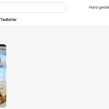
Hara gedə
r
Tədbirlər