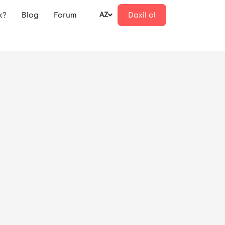
k?
Blog
Forum
Daxil ol
AZ