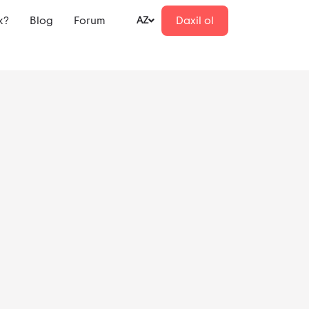
k?
Blog
Forum
Daxil ol
AZ