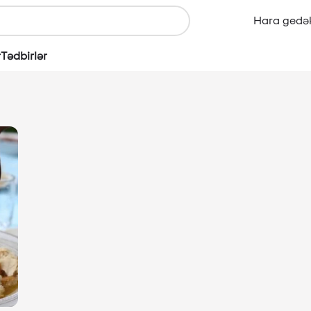
Hara gedə
r
Tədbirlər