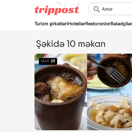
Turizm şirkətləri
Hotellər
Restoranlar
Bələdçilə
Şəkidə 10 məkan
MAR
29