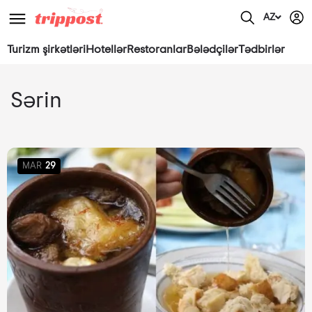
AZ
Turizm şirkətləri
Hotellər
Restoranlar
Bələdçilər
Tədbirlər
Sərin
MAR
29