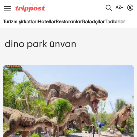
AZ
Turizm şirkətləri
Hotellər
Restoranlar
Bələdçilər
Tədbirlər
dino park ünvan