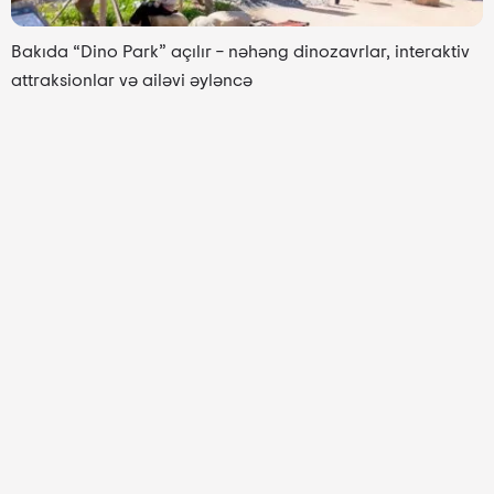
Bakıda “Dino Park” açılır – nəhəng dinozavrlar, interaktiv
attraksionlar və ailəvi əyləncə