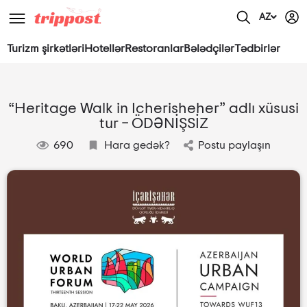
AZ
Turizm şirkətləri
Hotellər
Restoranlar
Bələdçilər
Tədbirlər
“Heritage Walk in Icherisheher” adlı xüsusi
tur – ÖDƏNİŞSİZ
690
Hara gedək?
Postu paylaşın