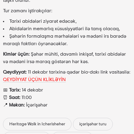
təşkil olunur.
Tur zamanı iştirakçılar:
Tarixi abidələri ziyarət edəcək,
Abidələrin memarlıq xüsusiyyətləri ilə tanış olacaq,
Şəhərin formalaşma mərhələləri və mədəni irs barədə
maraqlı faktları öyrənəcəklər.
Kimlər üçün:
Şəhər mühiti, davamlı inkişaf, tarixi abidələr
və mədəni irsə maraq göstərən hər kəs.
Qeydiyyat:
11 dekabr tarixinə qədər bio-dakı link vasitəsilə:
QEYDİYYAT ÜÇÜN KLİKLƏYİN
📅
Tarix:
14 dekabr
⏰
Saat:
11:00
📍
Məkan:
İçərişəhər
Heritage Walk in Icherisheher
içərişəhər turu