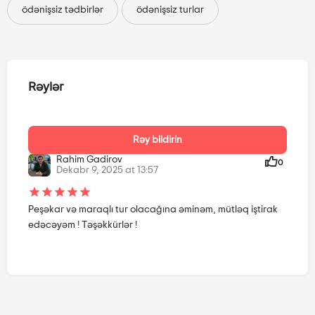
ödənişsiz tədbirlər
ödənişsiz turlar
Rəylər
Rəy bildirin
Rahim Gadirov
0
Dekabr 9, 2025 at 13:57
Peşəkar və maraqlı tur olacağına əminəm, mütləq iştirak
edəcəyəm ! Təşəkkürlər !