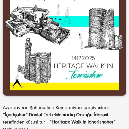
Azərbaycan Şəhərsalma Kampaniyası çərçivəsində
“İçərişəhər” Dövlət Tarix-Memarlıq Qoruğu İdarəsi
tərəfindən xüsusi tur –
“Heritage Walk in Icherisheher”