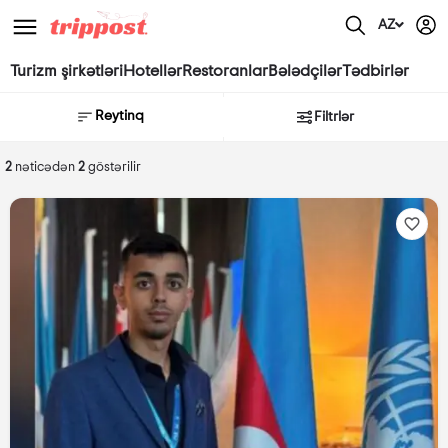
AZ
Turizm şirkətləri
Hotellər
Restoranlar
Bələdçilər
Tədbirlər
Reytinq
Filtrlər
2
nəticədən
2
göstərilir