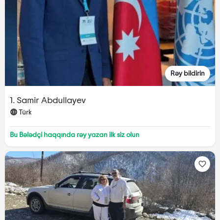
Rəy bildirin
1. Samir Abdullayev
Türk
Bu Bələdçi haqqında rəy yazan ilk siz olun