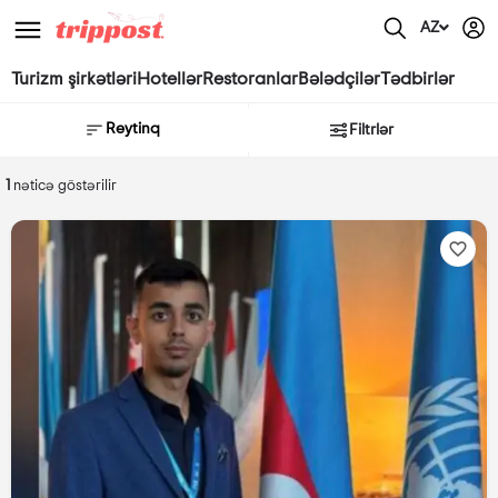
AZ
Turizm şirkətləri
Hotellər
Restoranlar
Bələdçilər
Tədbirlər
Reytinq
Filtrlər
1
nəticə göstərilir