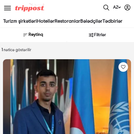
AZ
Turizm şirkətləri
Hotellər
Restoranlar
Bələdçilər
Tədbirlər
Reytinq
Filtrlər
1
nəticə göstərilir