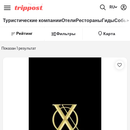
RU
Туристические компании
Отели
Рестораны
Гиды
Событ
Рейтинг
Фильтры
Карта
Показан 1 результат