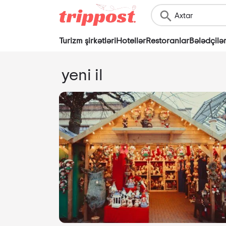
Turizm şirkətləri
Hotellər
Restoranlar
Bələdçilə
yeni il