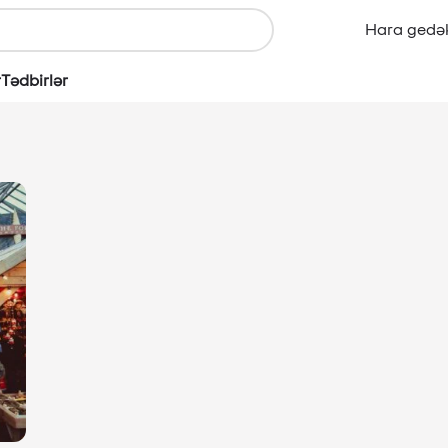
Hara gedə
r
Tədbirlər