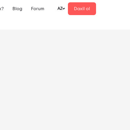
k?
Blog
Forum
Daxil ol
AZ