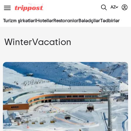
AZ
Turizm şirkətləri
Hotellər
Restoranlar
Bələdçilər
Tədbirlər
WinterVacation