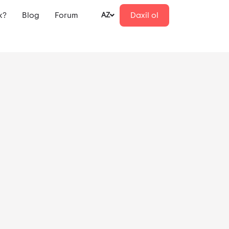
k?
Blog
Forum
Daxil ol
AZ