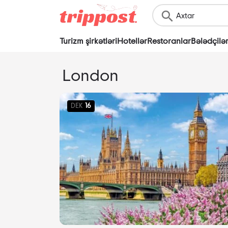
Turizm şirkətləri
Hotellər
Restoranlar
Bələdçilə
London
DEK
16