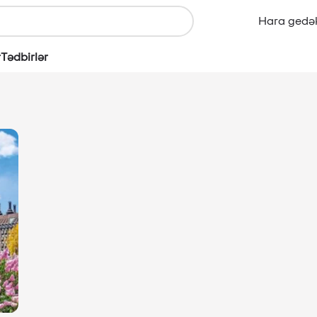
Hara gedə
r
Tədbirlər