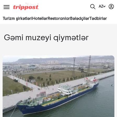
AZ
Turizm şirkətləri
Hotellər
Restoranlar
Bələdçilər
Tədbirlər
Gəmi muzeyi qiymətlər