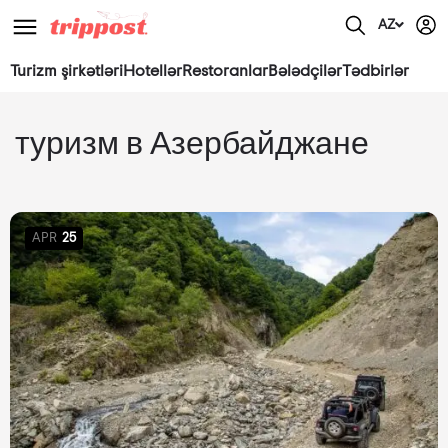
AZ
Turizm şirkətləri
Hotellər
Restoranlar
Bələdçilər
Tədbirlər
туризм в Азербайджане
APR
25