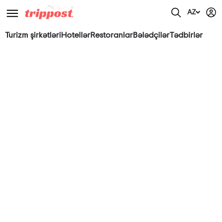
AZ
Turizm şirkətləri
Hotellər
Restoranlar
Bələdçilər
Tədbirlər