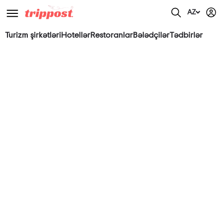
AZ
Turizm şirkətləri
Hotellər
Restoranlar
Bələdçilər
Tədbirlər