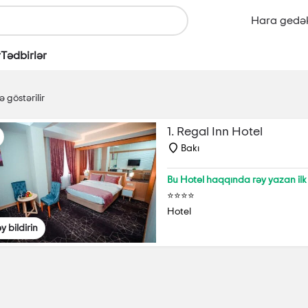
Hara gedə
r
Tədbirlər
 göstərilir
1. Regal Inn Hotel
Bakı
Bu Hotel haqqında rəy yazan ilk 
⭐⭐⭐⭐
Hotel
y bildirin