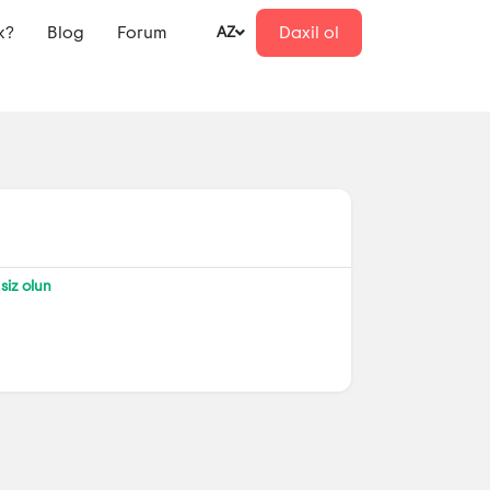
k?
Blog
Forum
Daxil ol
AZ
siz olun