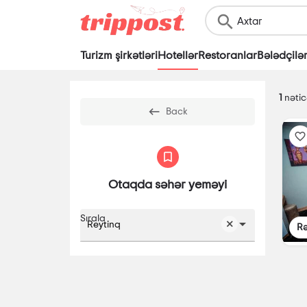
Turizm şirkətləri
Hotellər
Restoranlar
Bələdçilə
1
nəticə
Back
Otaqda səhər yeməyi
Sırala
Reytinq
Rə